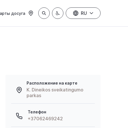
RU
арты досуга
Расположение на карте
K. Dineikos sveikatingumo
parkas
Телефон
+37062469242