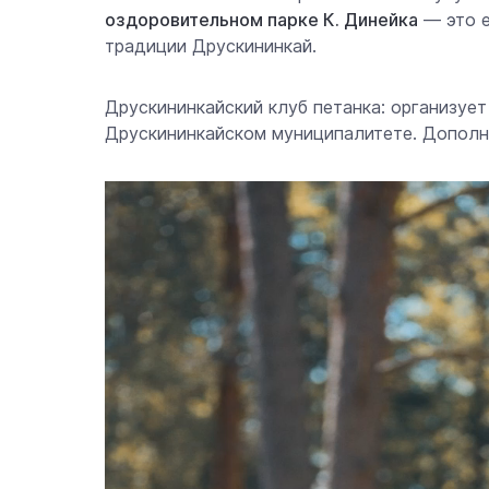
оздоровительном парке К. Динейка
— это е
традиции Друскининкай.
Друскининкайский клуб петанка: организует
Друскининкайском муниципалитете. Допол
Видеоплеер