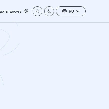
RU
арты досуга