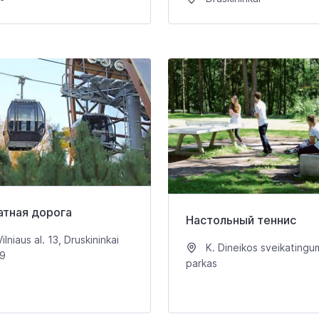
атная дорога
Настольный теннис
ilniaus al. 13, Druskininkai
K. Dineikos sveikatingu
9
parkas