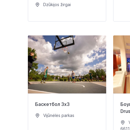
Dzūkijos žirgai
Баскетбол 3х3
Боу
Drus
Vijūnėlės parkas
V
6611