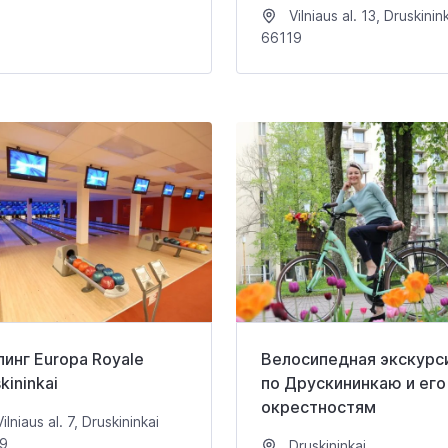
Vilniaus al. 13, Druskinin
66119
линг Europa Royale
Велосипедная экскурс
kininkai
по Друскининкаю и его
окрестностям
ilniaus al. 7, Druskininkai
9
Druskininkai