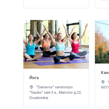
Кан
Йога
V
"Dainavos" sanatorijos
6611
"Saulės" salė II a., Maironio g.22,
Druskininkai