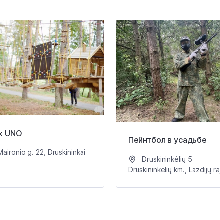
к UNO
Пейнтбол в усадьбе
aironio g. 22, Druskininkai
Druskininkėlių 5,
Druskininkėlių km., Lazdijų raj