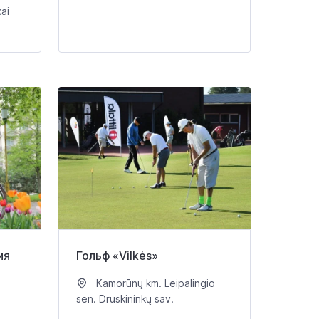
kai
ия
Гольф «Vilkės»
Kamorūnų km. Leipalingio
sen. Druskininkų sav.