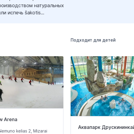
производством натуральных
и испечь šakotis...
Подходит для детей
w Arena
Аквапарк Друскининка
emuno kelias 2, Mizarai