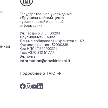
сы
Государственное учреждение
«Друскининкайский центр
туристической и деловой
информации»
Ул. Гардино 3, LT-66204
Друскининкай, Литва
Данные собираются и хранятся в JAR
Код предприятия 152090338
инкaй
Код НДС LT520903314
Тел. +370 313 51777
Эл. почта:
information@druskininkai.lt
Подробнее о TVIC