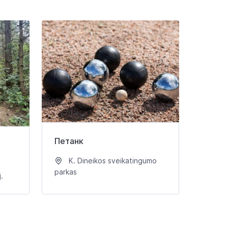
Петанк
K. Dineikos sveikatingumo
parkas
.