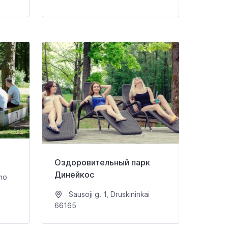
Оздоровительный парк
Динейкос
mo
Sausoji g. 1, Druskininkai
66165