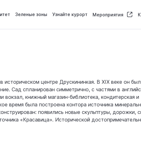
итет
Зеленые зоны
Узнайте курорт
Мероприятия
К
 историческом центре Друскининкая. В XIX веке он был
ение. Сад спланирован симметрично, с частями в англий
ли вокзал, книжный магазин-библиотека, кондитерская и
кое время была построена контора источника минерально
конструирован: появились новые скульптуры, дорожки, с
точника «Красавица». Исторической достопримечательн