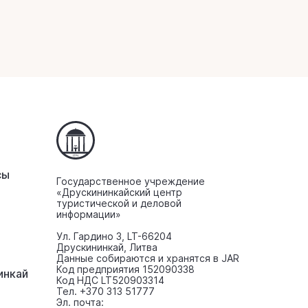
сы
Государственное учреждение
«Друскининкайский центр
туристической и деловой
информации»
Ул. Гардино 3, LT-66204
Друскининкай, Литва
Данные собираются и хранятся в JAR
Код предприятия 152090338
инкaй
Код НДС LT520903314
Тел. +370 313 51777
Эл. почта: