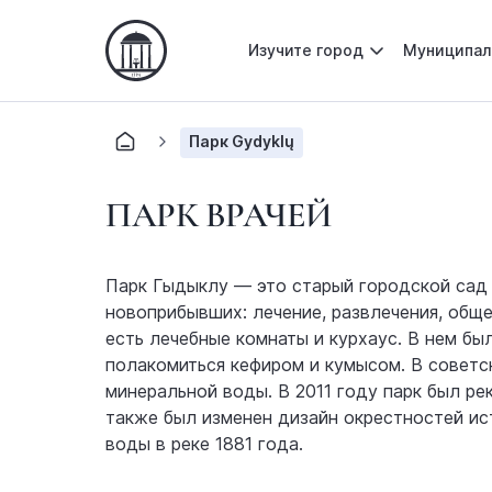
Изучите город
Муниципал
Парк Gydyklų
ПАРК ВРАЧЕЙ
Парк Гыдыклу — это старый городской сад в
новоприбывших: лечение, развлечения, общ
есть лечебные комнаты и курхаус. В нем бы
полакомиться кефиром и кумысом. В советс
минеральной воды. В 2011 году парк был ре
также был изменен дизайн окрестностей ис
воды в реке 1881 года.