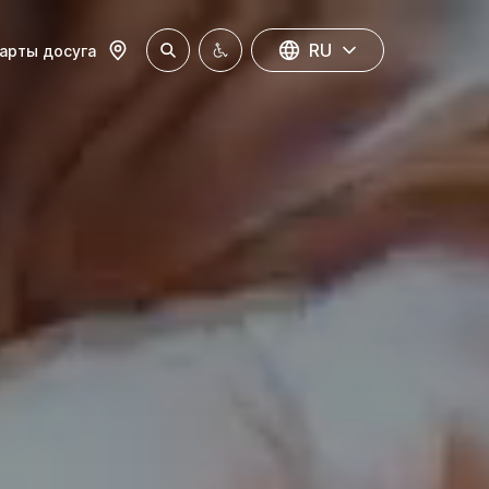
RU
арты досуга