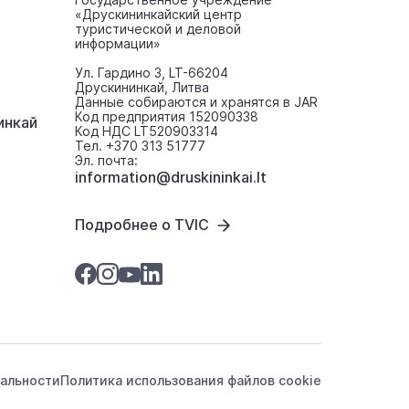
«Друскининкайский центр
туристической и деловой
информации»
Ул. Гардино 3, LT-66204
Друскининкай, Литва
Данные собираются и хранятся в JAR
Код предприятия 152090338
инкaй
Код НДС LT520903314
Тел. +370 313 51777
Эл. почта:
information@druskininkai.lt
Подробнее о TVIC
альности
Политика использования файлов cookie