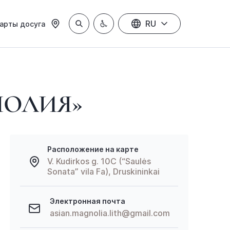
RU
арты досуга
НОЛИЯ»
Расположение на карте
V. Kudirkos g. 10C (“Saulės
Sonata” vila Fa), Druskininkai
Электронная почта
asian.magnolia.lith@gmail.com