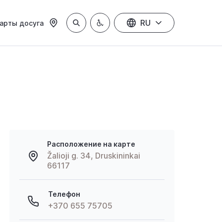
RU
арты досуга
Расположение на карте
Žalioji g. 34, Druskininkai
66117
Телефон
+370 655 75705