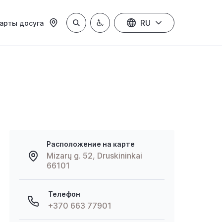
RU
арты досуга
Расположение на карте
Mizarų g. 52, Druskininkai
66101
Телефон
+370 663 77901