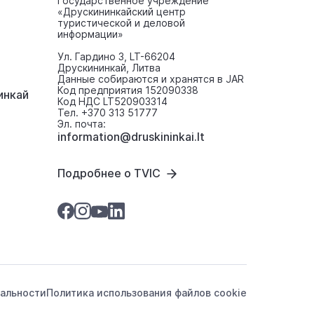
Государственное учреждение
«Друскининкайский центр
туристической и деловой
информации»
Ул. Гардино 3, LT-66204
Друскининкай, Литва
Данные собираются и хранятся в JAR
Код предприятия 152090338
инкaй
Код НДС LT520903314
Тел. +370 313 51777
Эл. почта:
information@druskininkai.lt
Подробнее о TVIC
альности
Политика использования файлов cookie