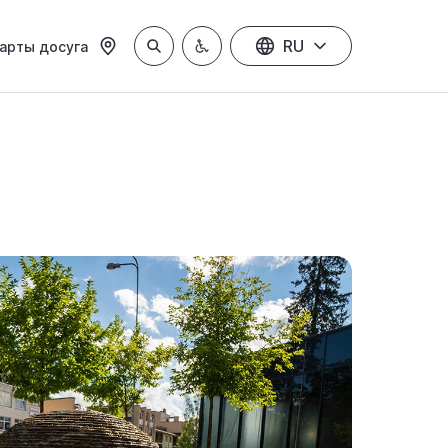
RU
арты досуга