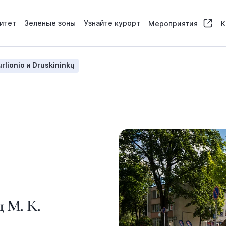
итет
Зеленые зоны
Узнайте курорт
Мероприятия
К
lionio и Druskininkų
 М. К.