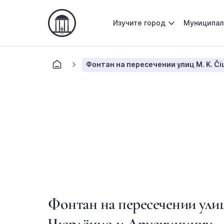
Изучите город
Муниципал
Фонтан на пересечении улиц М. K. Čiur
Фонтан на пересечении улиц
Чюрлёнио и Друскининку.