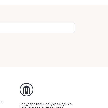
сы
Государственное учреждение
«Друскининкайский центр