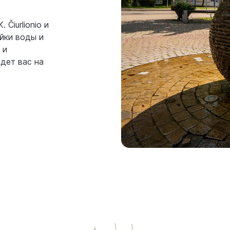
Čiurlionio и
уйки воды и
 и
дет вас на