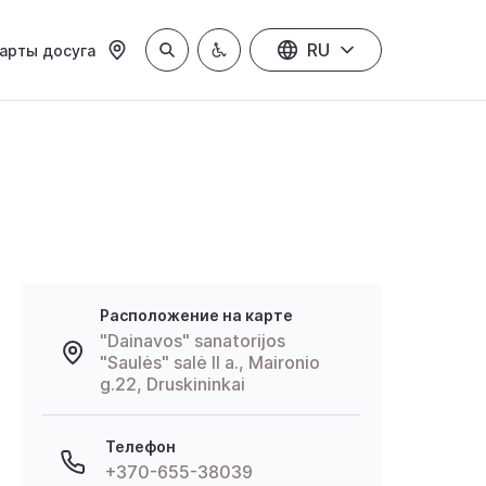
RU
арты досуга
Расположение на карте
"Dainavos" sanatorijos
"Saulės" salė II a., Maironio
g.22, Druskininkai
Телефон
+370-655-38039