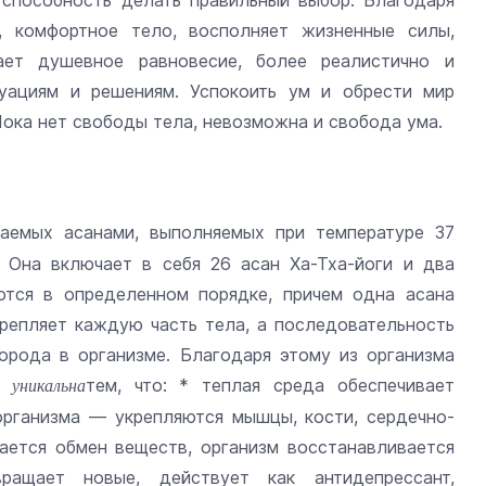
 способность делать правильный выбор. Благодаря
е, комфортное тело, восполняет жизненные силы,
ает душевное равновесие, более реалистично и
уациям и решениям. Успокоить ум и обрести мир
Пока нет свободы тела, невозможна и свобода ума.
аемых асанами, выполняемых при температуре 37
 Она включает в себя 26 асан Ха-Тха-йоги и два
ются в определенном порядке, причем одна асана
репляет каждую часть тела, а последовательность
орода в организме. Благодаря этому из организма
тем, что: * теплая среда обеспечивает
 уникальна
организма — укрепляются мышцы, кости, сердечно-
ается обмен веществ, организм восстанавливается
ащает новые, действует как антидепрессант,