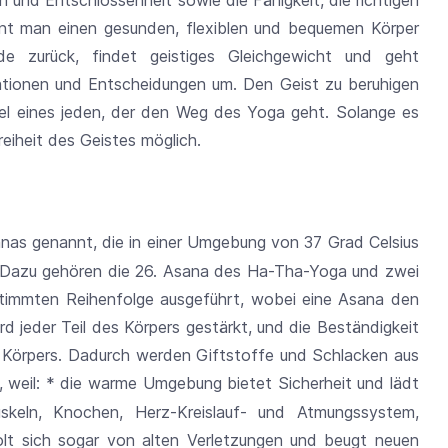
und Entschlossenheit sowie die Fähigkeit, die richtigen
nt man einen gesunden, flexiblen und bequemen Körper
ude zurück, findet geistiges Gleichgewicht und geht
tuationen und Entscheidungen um. Den Geist zu beruhigen
Ziel eines jeden, der den Weg des Yoga geht. Solange es
reiheit des Geistes möglich.
anas genannt, die in einer Umgebung von 37 Grad Celsius
. Dazu gehören die 26. Asana des Ha-Tha-Yoga und zwei
timmten Reihenfolge ausgeführt, wobei eine Asana den
d jeder Teil des Körpers gestärkt, und die Beständigkeit
 Körpers. Dadurch werden Giftstoffe und Schlacken aus
, weil: * die warme Umgebung bietet Sicherheit und lädt
skeln, Knochen, Herz-Kreislauf- und Atmungssystem,
olt sich sogar von alten Verletzungen und beugt neuen