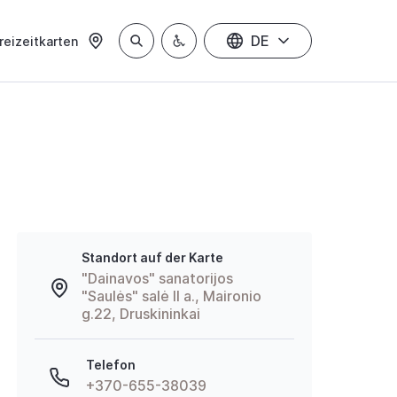
DE
reizeitkarten
Standort auf der Karte
"Dainavos" sanatorijos
"Saulės" salė II a., Maironio
g.22, Druskininkai
Telefon
+370-655-38039