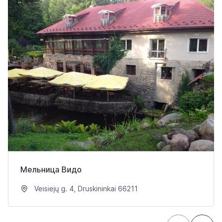
Мельница Видо
Veisiejų g. 4, Druskininkai 66211