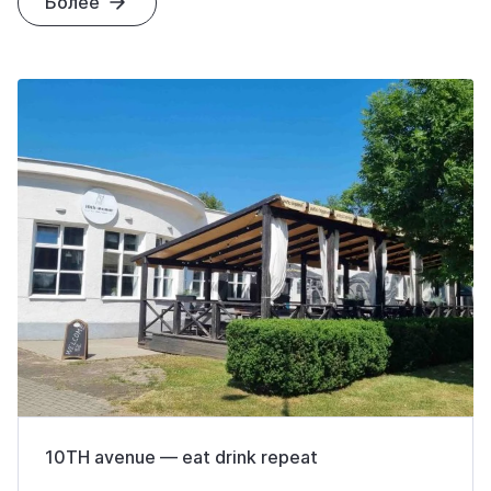
Более
10TH avenue — eat drink repeat