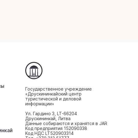
сы
Государственное учреждение
«Друскининкайский центр
туристической и деловой
информации»
Ул. Гардино 3, LT-66204
Друскининкай, Литва
Данные собираются и хранятся в JAR
Код предприятия 152090338
инкaй
Код НДС LT520903314