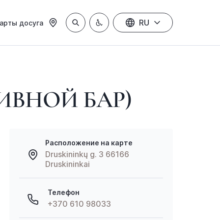
RU
арты досуга
ИВНОЙ БАР)
Расположение на карте
Druskininkų g. 3 66166
Druskininkai
Телефон
+370 610 98033