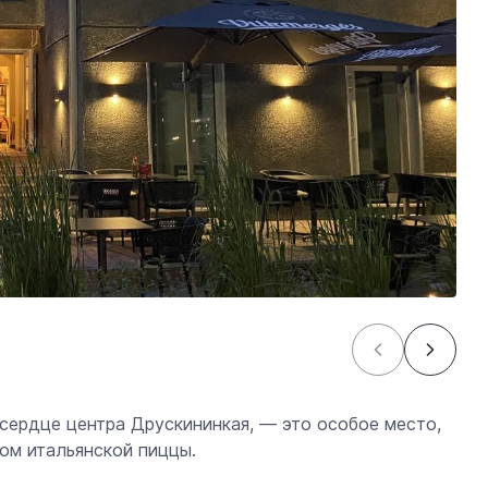
 сердце центра Друскининкая, — это особое место,
ом итальянской пиццы.