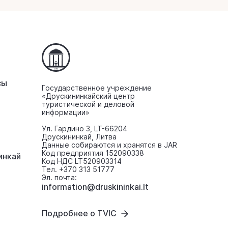
сы
Государственное учреждение
«Друскининкайский центр
туристической и деловой
информации»
Ул. Гардино 3, LT-66204
Друскининкай, Литва
Данные собираются и хранятся в JAR
Код предприятия 152090338
инкaй
Код НДС LT520903314
Тел. +370 313 51777
Эл. почта:
information@druskininkai.lt
Подробнее о TVIC