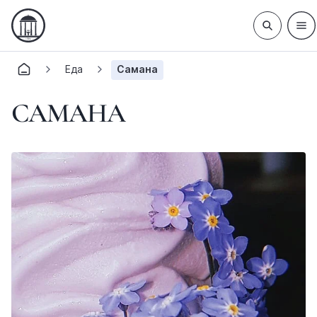
Еда
Самана
САМАНА