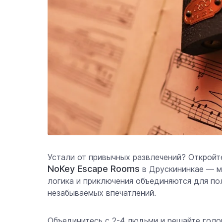
Устали от привычных развлечений? Откройт
NoKey Escape Rooms
в Друскининкае — ме
логика и приключения объединяются для по
незабываемых впечатлений.
Объединитесь с 2-4 людьми и решайте голо