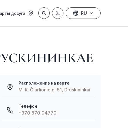
RU
арты досуга
ДРУСКИНИНКАЕ
Расположение на карте
M. K. Čiurlionio g. 51, Druskininkai
Телефон
+370 670 04770