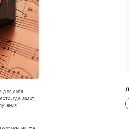
Д
е для себя
сто, где азарт,
лучения
воломки, ищите