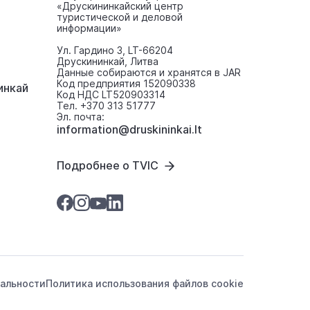
«Друскининкайский центр
туристической и деловой
информации»
Ул. Гардино 3, LT-66204
Друскининкай, Литва
Данные собираются и хранятся в JAR
Код предприятия 152090338
инкaй
Код НДС LT520903314
Тел. +370 313 51777
Эл. почта:
information@druskininkai.lt
Подробнее о TVIC
альности
Политика использования файлов cookie