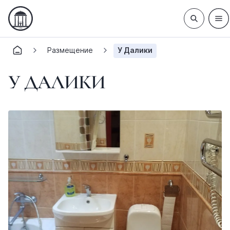
Размещение
У Далики
У ДАЛИКИ