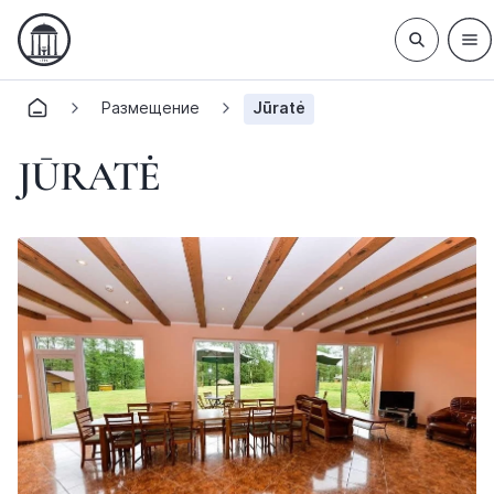
Размещение
Jūratė
JŪRATĖ