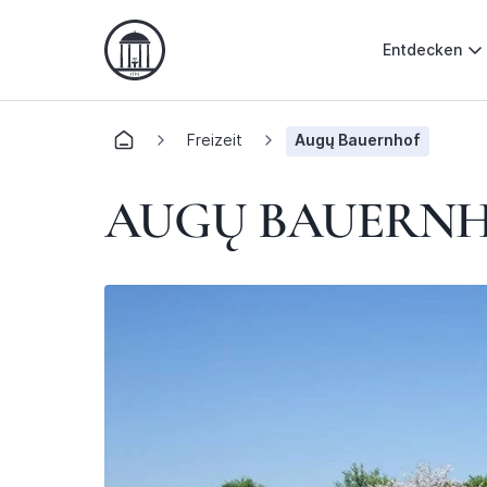
Entdecken
Freizeit
Augų Bauernhof
AUGŲ BAUERN