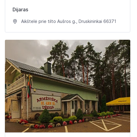
Dijaras
Aikštelė prie tilto Aušros g., Druskininkai 66371