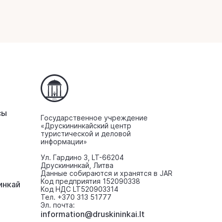
сы
Государственное учреждение
«Друскининкайский центр
туристической и деловой
информации»
Ул. Гардино 3, LT-66204
Друскининкай, Литва
Данные собираются и хранятся в JAR
Код предприятия 152090338
инкaй
Код НДС LT520903314
Тел. +370 313 51777
Эл. почта:
information@druskininkai.lt