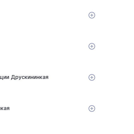
ации Друскининкая
нкая