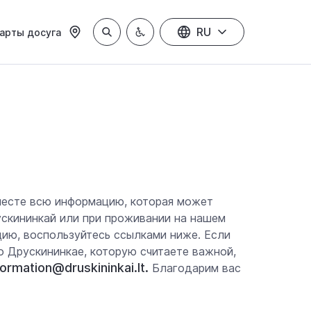
RU
арты досуга
месте всю информацию, которая может
ускининкай или при проживании на нашем
ию, воспользуйтесь ссылками ниже. Если
 Друскининкае, которую считаете важной,
ormation@druskininkai.lt.
Благодарим вас