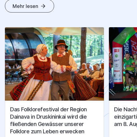
S
T
A
D
T
Mehr lesen
N
A
C
H
R
I
C
H
T
E
N
Das Folklorefestival der Region
Die Nacht
Dainava in Druskininkai wird die
einzigart
fließenden Gewässer unserer
am 8. Au
Folklore zum Leben erwecken