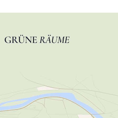
G
R
Ü
N
E
R
Ä
U
M
E