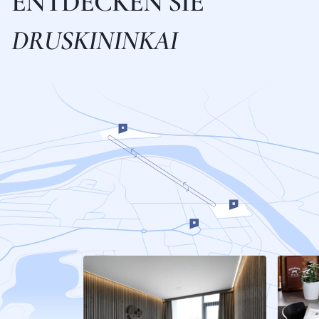
E
N
T
D
E
C
K
E
N
S
I
E
D
R
U
S
K
I
N
I
N
K
A
I