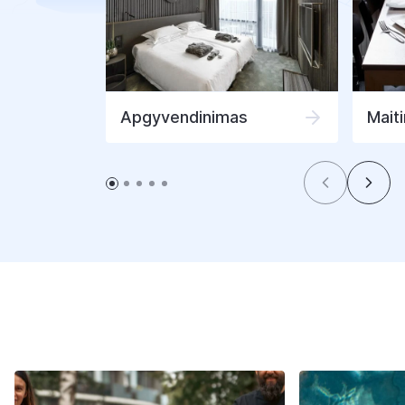
Apgyvendinimas
Mait