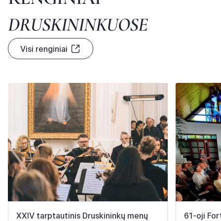
D
R
U
S
K
I
N
I
N
K
U
O
S
E
Visi renginiai
XXIV tarptautinis Druskininkų menų
61-oji Fo