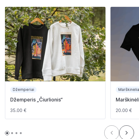
S
U
V
E
N
Y
R
A
I
Džemperiai
Marškinėlia
Džemperis „Čiurlionis“
Marškinėli
35.00 €
20.00 €