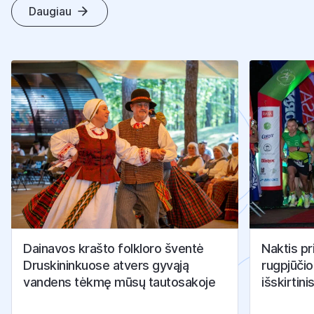
M
I
E
S
T
O
Daugiau
N
A
U
J
I
E
N
O
S
Dainavos krašto folkloro šventė
Naktis pr
Druskininkuose atvers gyvąją
rugpjūčio
vandens tėkmę mūsų tautosakoje
išskirtini