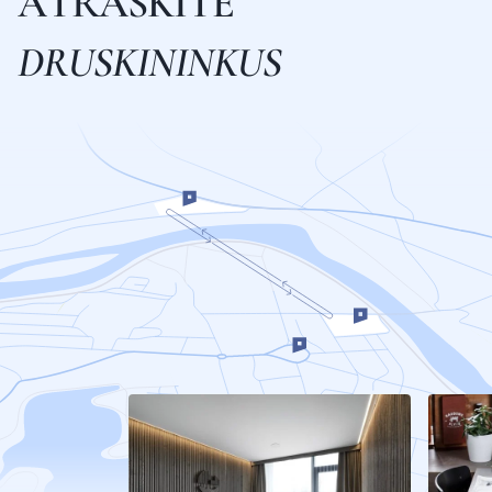
A
T
R
A
S
K
I
T
E
D
R
U
S
K
I
N
I
N
K
U
S