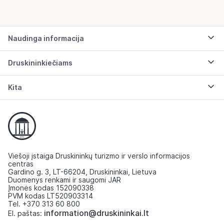
Naudinga informacija
Druskininkiečiams
Kita
Viešoji įstaiga Druskininkų turizmo ir verslo informacijos
centras
Gardino g. 3, LT-66204, Druskininkai, Lietuva
Duomenys renkami ir saugomi JAR
Įmonės kodas 152090338
PVM kodas LT520903314
Tel. +370 313 60 800
information@druskininkai.lt
El. paštas: