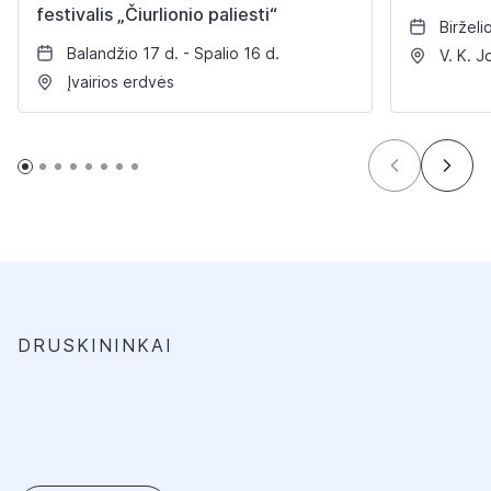
festivalis „Čiurlionio paliesti“
Birželi
Balandžio 17 d. - Spalio 16 d.
V. K. J
Įvairios erdvės
DRUSKININKAI