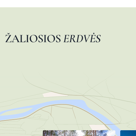
Ž
A
L
I
O
S
I
O
S
E
R
D
V
Ė
S