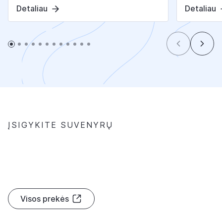
Detaliau
Detaliau
ĮSIGYKITE SUVENYRŲ
D
R
U
S
K
I
N
I
N
K
Ų
Visos prekės