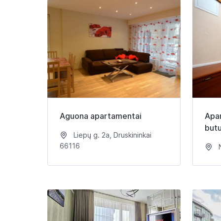
Aguona apartamentai
Apa
butu
Liepų g. 2a, Druskininkai
66116
N