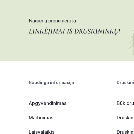
Naujienų prenumerata
LINKĖJIMAI IŠ DRUSKININKŲ!
Naudinga informacija
Druskin
Apgyvendinimas
Būk dru
Maitinimas
Druskin
Laisvalaikis
Druskin