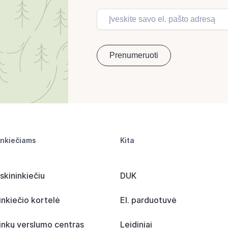
inkiečiams
Kita
skininkiečiu
DUK
inkiečio kortelė
El. parduotuvė
inkų verslumo centras
Leidiniai