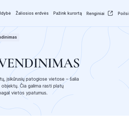
aldybė
Žaliosios erdvės
Pažink kurortą
Renginiai
Poils
ndinimas
YVENDINIMAS
ų, įsikūrusių patogiose vietose – šalia
ų objektų. Čia galima rasti platų
 pagal vietos ypatumus.