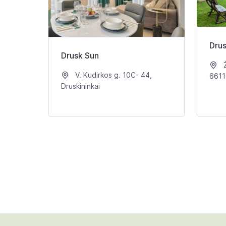
Dru
Drusk Sun
Ž
V. Kudirkos g. 10C- 44,
6611
Druskininkai