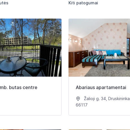
utės
Kiti patogumai
mb. butas centre
Abariaus apartamentai
Žalioji g. 34, Druskininka
66117