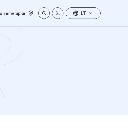
LT
io žemėlapiai