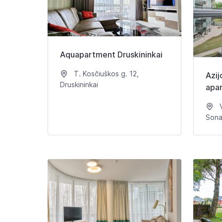
Aquapartment Druskininkai
T. Kosčiuškos g. 12,
Azij
Druskininkai
apa
V
Sonat