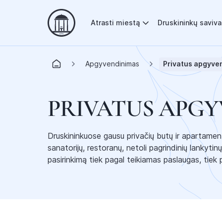
Atrasti miestą
Druskininkų saviv
Apgyvendinimas
Privatus apgyve
PRIVATUS APG
Druskininkuose gausu privačių butų ir apartament
sanatorijų, restoranų, netoli pagrindinių lankytin
pasirinkimą tiek pagal teikiamas paslaugas, tiek