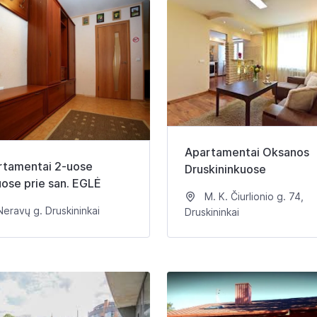
Apartamentai Oksanos
rtamentai 2-uose
Druskininkuose
ose prie san. EGLĖ
M. K. Čiurlionio g. 74,
eravų g. Druskininkai
Druskininkai