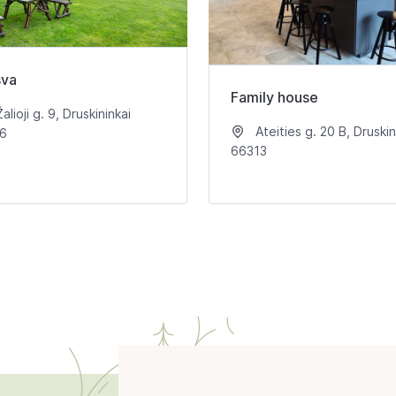
sva
Family house
alioji g. 9, Druskininkai
Ateities g. 20 B, Druskin
6
66313