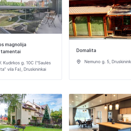
os magnolija
Domalita
rtamentai
Nemuno g. 5, Druskinink
. Kudirkos g. 10C (“Saulės
a” vila Fa), Druskininkai