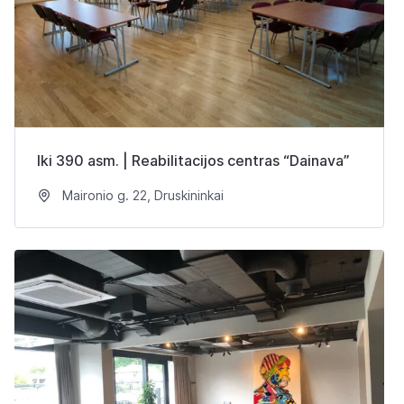
Iki 390 asm. | Reabilitacijos centras “Dainava”
Maironio g. 22, Druskininkai