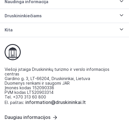
Naudinga informacija
Druskininkiečiams
Kita
Viešoji įstaiga Druskininkų turizmo ir verslo informacijos
centras
Gardino g. 3, LT-66204, Druskininkai, Lietuva
Duomenys renkami ir saugomi JAR
Įmonės kodas 152090338
PVM kodas LT520903314
Tel. +370 313 60 800
information@druskininkai.lt
El. paštas:
Daugiau informacijos