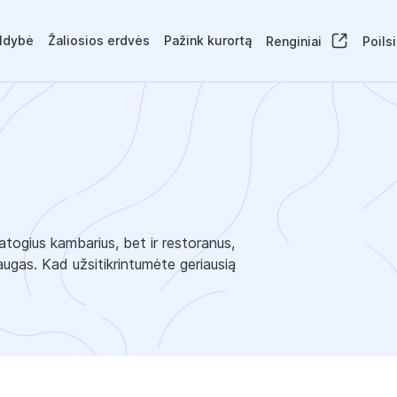
aldybė
Žaliosios erdvės
Pažink kurortą
Renginiai
Poils
atogius kambarius, bet ir restoranus,
laugas. Kad užsitikrintumėte geriausią