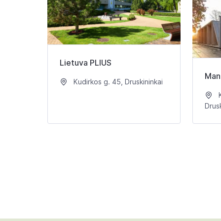
Lietuva PLIUS
Man
Kudirkos g. 45, Druskininkai
K
Drusk