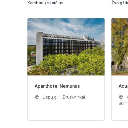
Kambarių skaičius
Žvaigžd
Aparthotel Nemunas
Aqu
Liepų g. 1, Druskininkai
V
6611