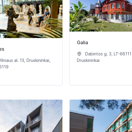
Galia
es
Dabintos g. 3, LT-66111
ilniaus al. 13, Druskininkai,
Druskininkai
6119