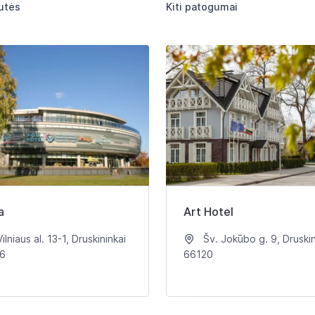
utės
Kiti patogumai
a
Art Hotel
ilniaus al. 13-1, Druskininkai
Šv. Jokūbo g. 9, Druskin
6
66120