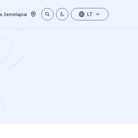
LT
io žemėlapiai