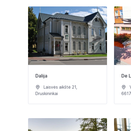
Dalija
De L
Laisvės aikštė 21,
V
Druskininkai
6617