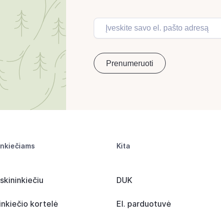
inkiečiams
Kita
skininkiečiu
DUK
inkiečio kortelė
El. parduotuvė