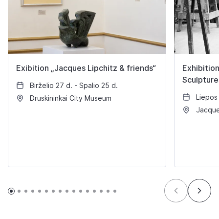
Exibition „Jacques Lipchitz & friends“
Exhibitio
Sculpture
Birželio 27 d. - Spalio 25 d.
Liepos 
Druskininkai City Museum
Jacque