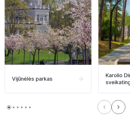
Karolio D
Vijūnėlės parkas
sveikati