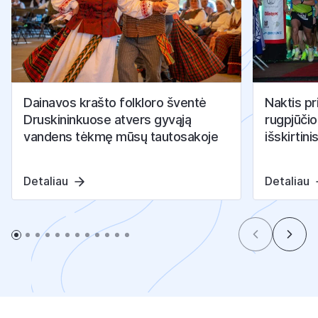
Dainavos krašto folkloro šventė
Naktis pr
Druskininkuose atvers gyvąją
rugpjūčio
vandens tėkmę mūsų tautosakoje
išskirtini
Detaliau
Detaliau