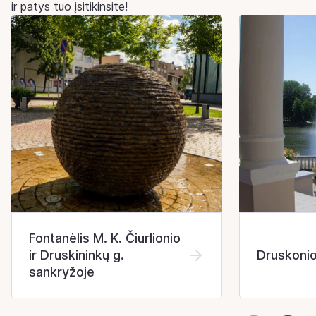
ir patys tuo įsitikinsite!
Fontanėlis M. K. Čiurlionio
ir Druskininkų g.
Druskonio
sankryžoje