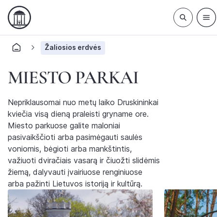
Žaliosios erdvės
MIESTO PARKAI
Nepriklausomai nuo metų laiko Druskininkai
kviečia visą dieną praleisti gryname ore.
Miesto parkuose galite maloniai
pasivaikščioti arba pasimėgauti saulės
voniomis, bėgioti arba mankštintis,
važiuoti dviračiais vasarą ir čiuožti slidėmis
žiemą, dalyvauti įvairiuose renginiuose
arba pažinti Lietuvos istoriją ir kultūrą.