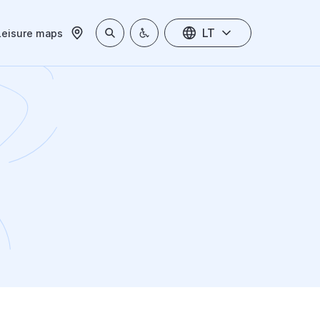
LT
Leisure maps