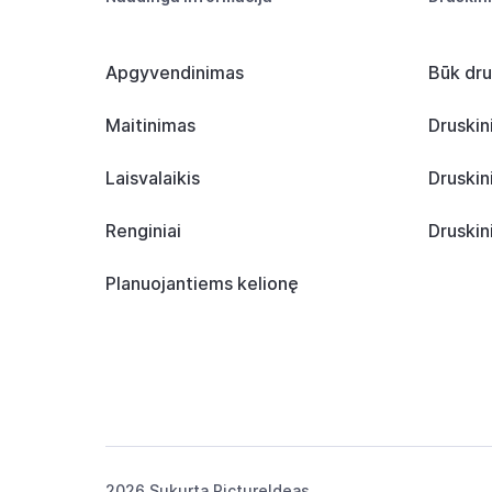
Apgyvendinimas
Būk dru
Maitinimas
Druskin
Laisvalaikis
Druskin
Renginiai
Druskin
Planuojantiems kelionę
2026 Sukurta
PictureIdeas