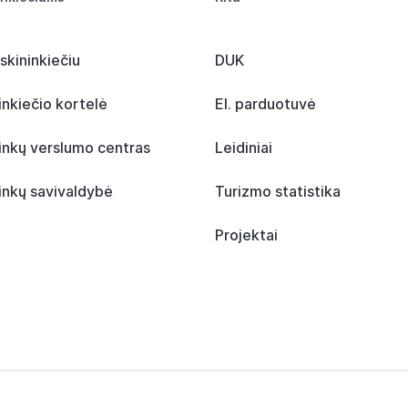
skininkiečiu
DUK
inkiečio kortelė
El. parduotuvė
inkų verslumo centras
Leidiniai
inkų savivaldybė
Turizmo statistika
Projektai