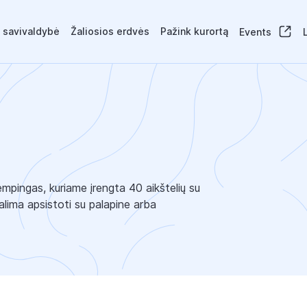
 savivaldybė
Žaliosios erdvės
Pažink kurortą
Events
mpingas, kuriame įrengta 40 aikštelių su
galima apsistoti su palapine arba