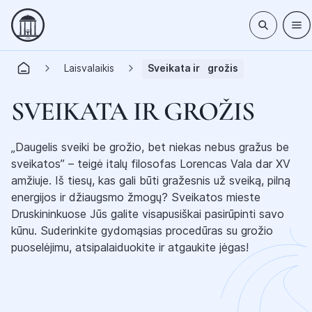
Laisvalaikis
Sveikata ir grožis
SVEIKATA IR GROŽIS
„Daugelis sveiki be grožio, bet niekas nebus gražus be
sveikatos” – teigė italų filosofas Lorencas Vala dar XV
amžiuje. Iš tiesų, kas gali būti gražesnis už sveiką, pilną
energijos ir džiaugsmo žmogų? Sveikatos mieste
Druskininkuose Jūs galite visapusiškai pasirūpinti savo
kūnu. Suderinkite gydomąsias procedūras su grožio
puoselėjimu, atsipalaiduokite ir atgaukite jėgas!