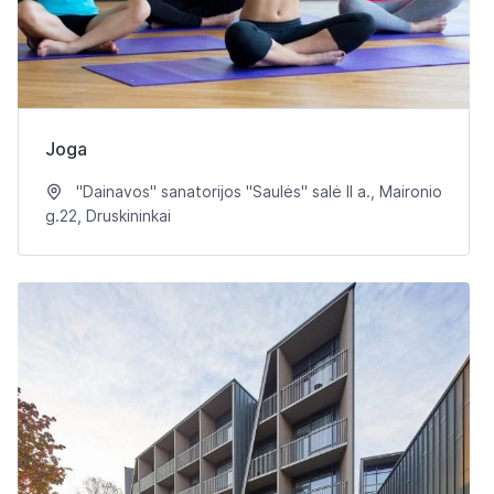
Joga
"Dainavos" sanatorijos "Saulės" salė II a., Maironio
g.22, Druskininkai