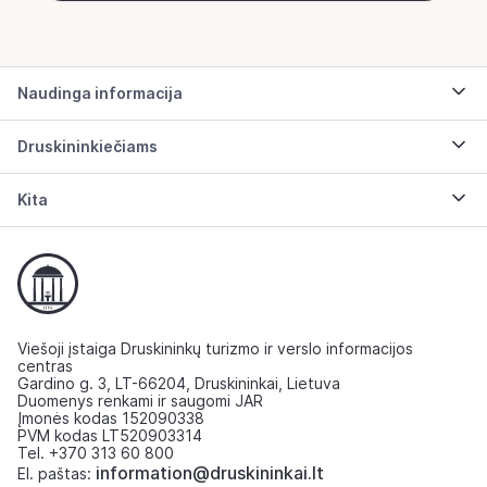
Naudinga informacija
Druskininkiečiams
Kita
Viešoji įstaiga Druskininkų turizmo ir verslo informacijos
centras
Gardino g. 3, LT-66204, Druskininkai, Lietuva
Duomenys renkami ir saugomi JAR
Įmonės kodas 152090338
PVM kodas LT520903314
Tel. +370 313 60 800
information@druskininkai.lt
El. paštas: