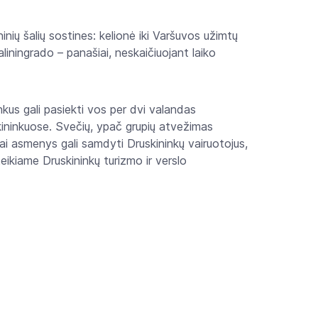
inių šalių sostines: kelionė iki Varšuvos užimtų
liningrado – panašiai, neskaičiuojant laiko
kus gali pasiekti vos per dvi valandas
skininkuose. Svečių, ypač grupių atvežimas
iai asmenys gali samdyti Druskininkų vairuotojus,
eikiame Druskininkų turizmo ir verslo