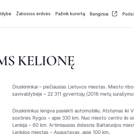
aldybė
Žaliosios erdvės
Pažink kurortą
Renginiai
Poils
MS KELIONĘ
Druskininkai – piečiausias Lietuvos miestas. Miesto rib
savivaldybėje – 22 311 gyventojų (2018 metų surašymo
Druskininkus lengva pasiekti automobiliu. Atstumas iki Vil
sostinės Rygos – apie 330 km. Nuo miesto centro iki sien
Lenkija – 60 km. Artimiausias didesnis Baltarusijos mies
Lenkijos miestas – Augustavas, apie 100 km.