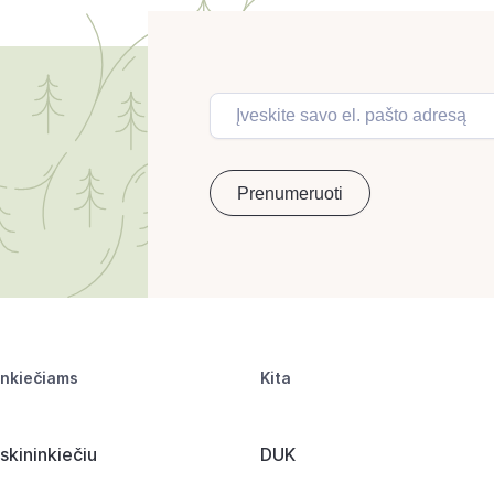
inkiečiams
Kita
skininkiečiu
DUK