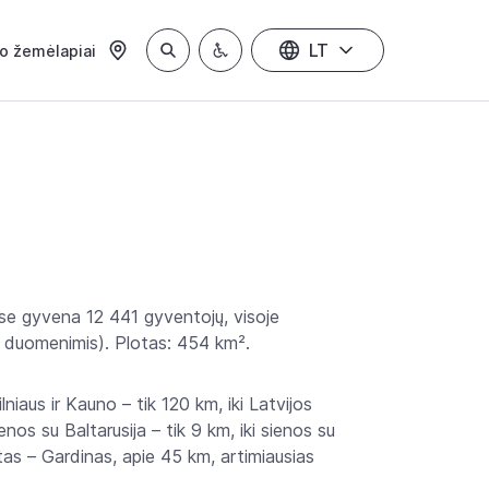
LT
io žemėlapiai
ose gyvena 12 441 gyventojų, visoje
 duomenimis). Plotas: 454 km².
niaus ir Kauno – tik 120 km, iki Latvijos
os su Baltarusija – tik 9 km, iki sienos su
tas – Gardinas, apie 45 km, artimiausias