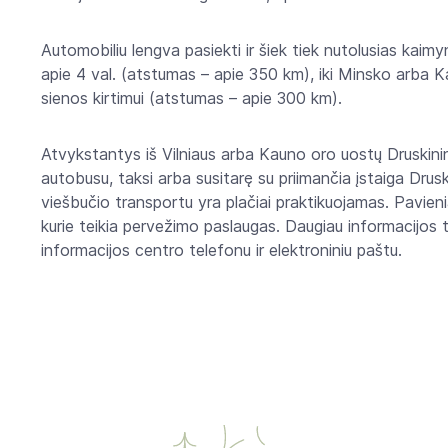
Automobiliu lengva pasiekti ir šiek tiek nutolusias kaimyn
apie 4 val. (atstumas – apie 350 km), iki Minsko arba Ka
sienos kirtimui (atstumas – apie 300 km).
Atvykstantys iš Vilniaus arba Kauno oro uostų Druskinin
autobusu, taksi arba susitarę su priimančia įstaiga Dru
viešbučio transportu yra plačiai praktikuojamas. Pavien
kurie teikia pervežimo paslaugas. Daugiau informacijos t
informacijos centro telefonu ir elektroniniu paštu.