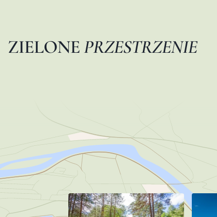
Z
I
E
L
O
N
E
P
R
Z
E
S
T
R
Z
E
N
I
E