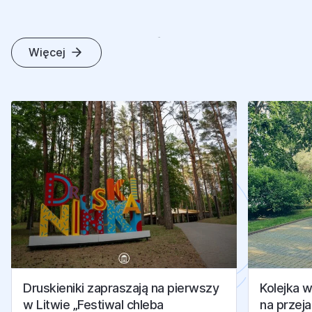
A
K
T
U
A
L
N
O
Ś
C
I
Więcej
U
Z
D
R
O
W
I
S
K
A
Druskieniki zapraszają na pierwszy
Kolejka 
w Litwie „Festiwal chleba
na przej