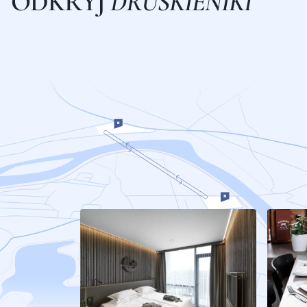
O
D
K
R
Y
J
D
R
U
S
K
I
E
N
I
K
I