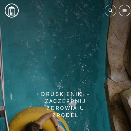
DRUSKIENIKI -
ZACZERPNIJ
ZDROWIA U
ŹRÓDEŁ