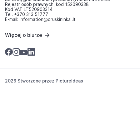
Rejestr osób prawnych, kod 152090338
Kod VAT LT520903314
Tel. +370 313 51777
E-mail: information@druskininkai.lt
Więcej o biurze
2026 Stworzone przez
PictureIdeas