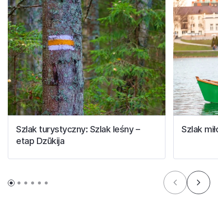
Szlak turystyczny: Szlak leśny –
Szlak mił
etap Dzūkija