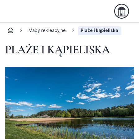
Mapy rekreacyjne
Plaże i kąpieliska
PLAŻE I KĄPIELISKA