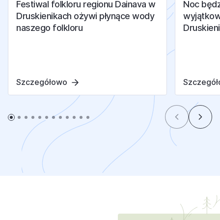
Festiwal folkloru regionu Dainava w
Noc będz
Druskienikach ożywi płynące wody
wyjątkow
naszego folkloru
Druskieni
Szczegółowo
Szczegó