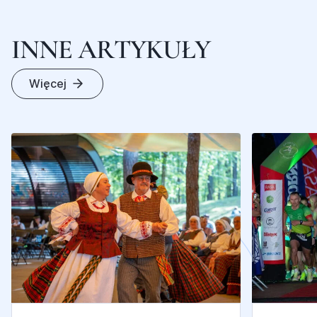
I
N
N
E
A
R
T
Y
K
U
Ł
Y
Więcej