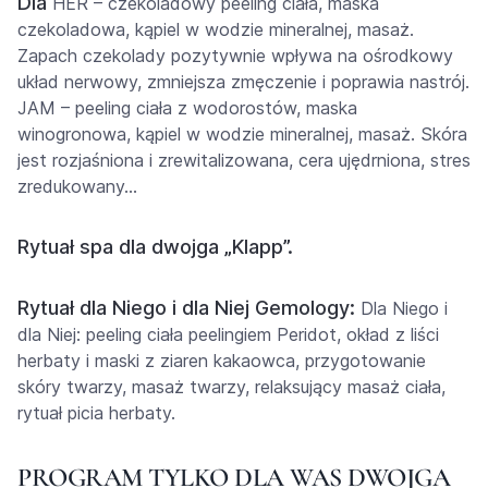
Dla
HER – czekoladowy peeling ciała, maska
czekoladowa, kąpiel w wodzie mineralnej, masaż.
Zapach czekolady pozytywnie wpływa na ośrodkowy
układ nerwowy, zmniejsza zmęczenie i poprawia nastrój.
JAM – peeling ciała z wodorostów, maska
winogronowa, kąpiel w wodzie mineralnej, masaż. Skóra
jest rozjaśniona i zrewitalizowana, cera ujędrniona, stres
zredukowany…
Rytuał spa dla dwojga „Klapp”.
Rytuał dla Niego i dla Niej Gemology:
Dla Niego i
dla Niej: peeling ciała peelingiem Peridot, okład z liści
herbaty i maski z ziaren kakaowca, przygotowanie
skóry twarzy, masaż twarzy, relaksujący masaż ciała,
rytuał picia herbaty.
PROGRAM TYLKO DLA WAS DWOJGA