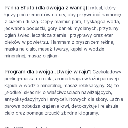
Panha Bhuta (dla dwojga z wanną):
rytuał, który
łączy pięć elementów natury, aby przywrócić harmonię
z ciałem i duszą. Ciepły marmur, para, tryskająca woda,
jedwabne poduszki, góry baniek mydlanych, przytulny
ogień świec, lecznicza ziemia i przyprawy oraz eter
olejków w powietrzu. Hammam z prysznicem rekina,
maska na ciało, masaż twarzy, kąpiel w wodzie
mineralnej, masaż olejkami.
Program dla dwojga „Dwoje w raju”:
Czekoladowy
peeling-maska do ciała, aromaterapia w łaźni parowej i
kąpieli w wodzie mineralnej, masaż relaksacyjny. Są to
„słodkie” składniki o właściwościach nawilżających,
antyoksydacyjnych i antycellulitowych dla skóry. Łaźnia
parowa pobudza krążenie krwi, detoksykuje i relaksuje
ciało oraz pomaga zrzucić zbędne kilogramy.