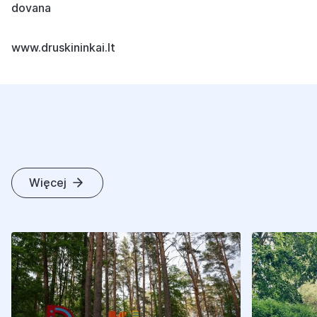
dovana
www.druskininkai.lt
Więcej
I
N
N
E
A
R
T
Y
K
U
Ł
Y