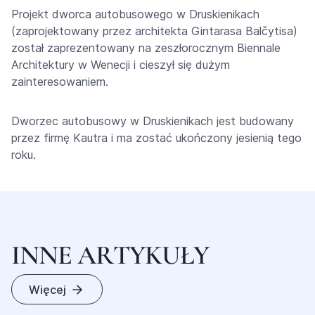
Projekt dworca autobusowego w Druskienikach
(zaprojektowany przez architekta Gintarasa Balčytisa)
został zaprezentowany na zeszłorocznym Biennale
Architektury w Wenecji i cieszył się dużym
zainteresowaniem.
Dworzec autobusowy w Druskienikach jest budowany
przez firmę Kautra i ma zostać ukończony jesienią tego
roku.
I
N
N
E
A
R
T
Y
K
U
Ł
Y
Więcej