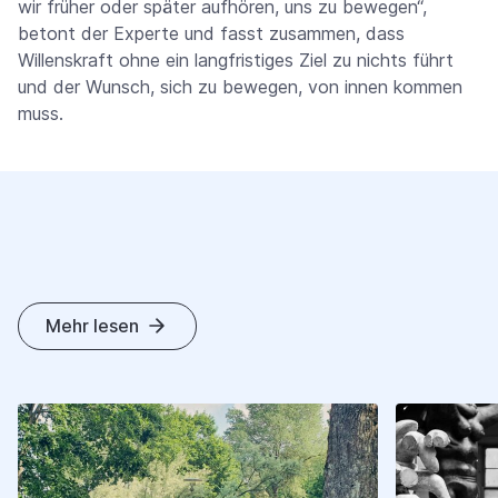
wir früher oder später aufhören, uns zu bewegen“,
betont der Experte und fasst zusammen, dass
Willenskraft ohne ein langfristiges Ziel zu nichts führt
und der Wunsch, sich zu bewegen, von innen kommen
muss.
Mehr lesen
A
N
D
E
R
E
A
R
T
I
K
E
L