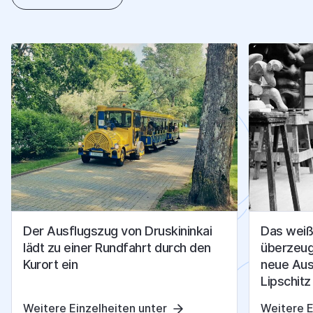
A
N
D
E
R
E
A
R
T
I
K
E
L
Der Ausflugszug von Druskininkai
Das weiß
lädt zu einer Rundfahrt durch den
überzeuge
Kurort ein
neue Aus
Lipschitz
Weitere Einzelheiten unter
Weitere E