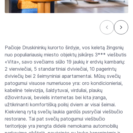
Pačioje Druskininkų kurorto širdyje, vos keletą žingsnių
nuo populiariausių miesto objektų įsikūręs 3*** viešbutis
«Vita», savo svečiams siūlo 19 jaukių ir erdvių kambarių:
2 vienviečiai, 5 standartiniai dviviečiai, 10 pagerintų
dviviečių bei 2 šeimyniniai apartamentai. Mūsų svečių
patogumui visuose numeriuose yra: oro kondicionieriai,
kabelinė televizija, šaldytuvai, virduliai, plaukų
džiovintuvai, bevielis internetas bei kita įranga,
užtikrinanti komfortišką poilsį dviem ar visai šeimai.
Kiekvieną rytą svečių laukia gardūs pusryčiai viešbučio
restorane. Tai pat svečių patogumui viešbučio
teritorijoje yra įrengta didelė nemokama automobilių