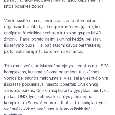
parkavimo aikštelė, pavėsinės su lauko kepsninėmis ir
kitos poilsinės zonos.
Verslo susitikimams, seminarams ar konferencijoms
organizuoti viešbutyje įrengta konferencijų salė, kuri
aprūpinta šiuolaikine technika ir talpina grupes iki 40
žmonių. Pagal poreikį galimi skirtingi kėdžių bei stalų
išdėstymo būdai. Tai pat siūlomi kavos pertraukėlių,
pietų, vakarienių ir furšeto meniu variantai.
Tobulam svečių poilsiui viešbutyje yra įrengtas mini SPA
kompleksas, kuriame siūloma pasimėgauti sukūrinės
vonios bei saunos malonumais. Visai šalia viešbučio yra
išsidėstę populiariausi miesto objektai: Druskininkų
vandens parkas, Druskininkų kurorto gydyklos, nuotykių
parkas UNO, lynų keltuvai keliantys į slidinėjimo
kompleksą «Snow Arena» ir kiti objektai, kurių lankymui
viešbučio «Vita» svečiams taikomos išskirtinės