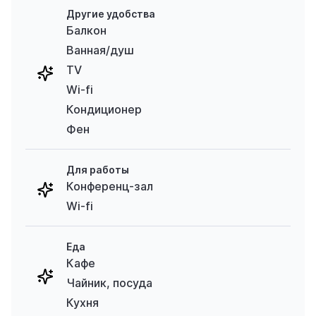
Другие удобства
Балкон
Ванная/душ
TV
Wi-fi
Кондиционер
Фен
Для работы
Конференц-зал
Wi-fi
Еда
Кафе
Чайник, посуда
Кухня