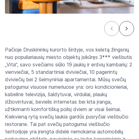
Pačioje Druskininkų kurorto širdyje, vos keletą žingsnių
nuo populiariausių miesto objektų įsikūręs 3*** viešbutis
„Vita“, savo svečiams siūlo 19 jaukių ir erdvių kambarių: 2
vienviečiai, 5 standartiniai dviviečiai, 10 pagerintų
dviviečių bei 2 šeimyniniai apartamentai. Mūsų svečių
patogumui visuose numeriuose yra: oro kondicionieriai,
kabelinė televizija, šaldytuvai, virduliai, plaukų
džiovintuvai, bevielis internetas bei kita įranga,
užtikrinanti komfortišką poilsį dviem ar visai šeimai.
Kiekvieną rytą svečių laukia gardūs pusryčiai viešbučio
restorane. Tai pat svečių patogumui viešbučio
teritorijoje yra įrengta didelė nemokama automobilių