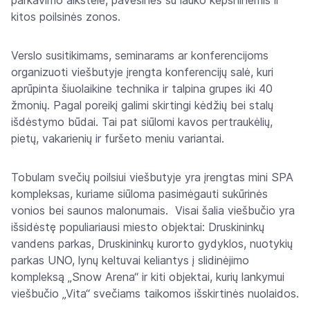
parkavimo aikštelė, pavėsinės su lauko kepsninėmis ir
kitos poilsinės zonos.
Verslo susitikimams, seminarams ar konferencijoms
organizuoti viešbutyje įrengta konferencijų salė, kuri
aprūpinta šiuolaikine technika ir talpina grupes iki 40
žmonių. Pagal poreikį galimi skirtingi kėdžių bei stalų
išdėstymo būdai. Tai pat siūlomi kavos pertraukėlių,
pietų, vakarienių ir furšeto meniu variantai.
Tobulam svečių poilsiui viešbutyje yra įrengtas mini SPA
kompleksas, kuriame siūloma pasimėgauti sukūrinės
vonios bei saunos malonumais. Visai šalia viešbučio yra
išsidėstę populiariausi miesto objektai: Druskininkų
vandens parkas, Druskininkų kurorto gydyklos, nuotykių
parkas UNO, lynų keltuvai keliantys į slidinėjimo
kompleksą „Snow Arena“ ir kiti objektai, kurių lankymui
viešbučio „Vita“ svečiams taikomos išskirtinės nuolaidos.