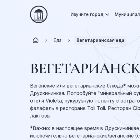
Изучите город
Муниципал
Еда
Вегетарианская еда
ВЕГЕТАРИАНСК
Веганские или вегетарианские блюда* можн
Друскининкая. Попробуйте "минеральный су
отеля Violeta; кукурузную поленту с эстраг
фалафель в ресторане Toli Toli. Ресторан C
лактозы.
*Важно: в настоящее время в Друскининкае
исключительно вегетарианские/веганские б