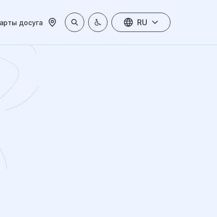
RU
арты досуга