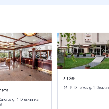
Лабай
K. Dineikos g. 1, Druskin
лета
urorto g. 4, Druskininkai
26