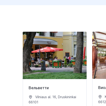
Вио
Вельветти
K
Vilniaus al. 16, Druskininkai
661
66101