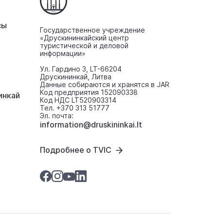
сы
Государственное учреждение
«Друскининкайский центр
туристической и деловой
информации»
Ул. Гардино 3, LT-66204
Друскининкай, Литва
Данные собираются и хранятся в JAR
Код предприятия 152090338
инкaй
Код НДС LT520903314
Тел. +370 313 51777
Эл. почта:
information@druskininkai.lt
Подробнее о TVIC