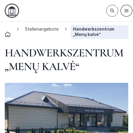
Stellenangebote
Handwerkszentrum
„Menų kalvė“
HANDWERKSZENTRUM
„MENŲ KALVĖ“