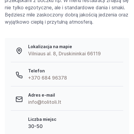
przekąskami z boczku itp. W menu restauracji znajdą się
nie tylko egzotyczne, ale i standardowe dania i smaki.
Będziesz mile zaskoczony dobrą jakością jedzenia oraz
wyjątkowo ciepłą i przytulną atmosferą.
https://www.high-
endrolex.com/2
Lokalizacja na mapie
Vilniaus al. 8, Druskininkai 66119
Telefon
+370 684 96378
Adres e-mail
info@tolitoli.lt
Liczba miejsc
30-50