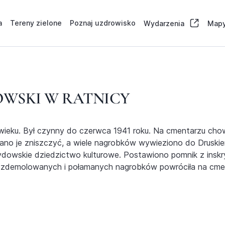
a
Tereny zielone
Poznaj uzdrowisko
Wydarzenia
Mapy
WSKI W RATNICY
wieku. Był czynny do czerwca 1941 roku. Na cmentarzu ch
wano je zniszczyć, a wiele nagrobków wywieziono do Druskien
owskie dziedzictwo kulturowe. Postawiono pomnik z inskry
ć zdemolowanych i połamanych nagrobków powróciła na cmen