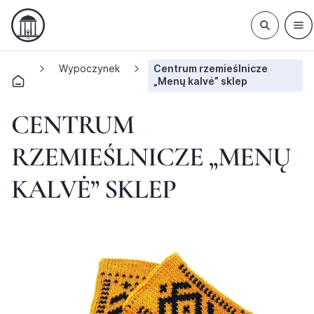
Wypoczynek
Centrum rzemieślnicze
„Menų kalvė” sklep
CENTRUM
RZEMIEŚLNICZE „MENŲ
KALVĖ” SKLEP