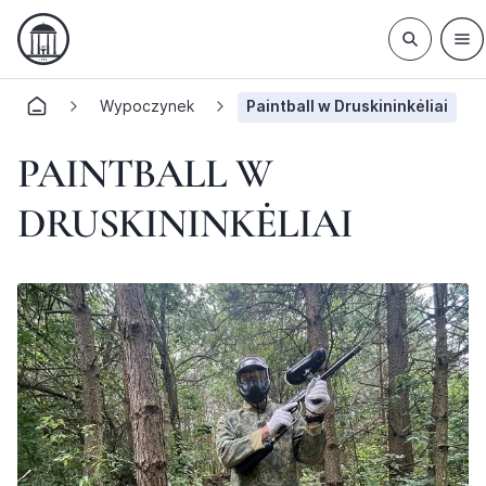
Wypoczynek
Paintball w Druskininkėliai
PAINTBALL W
DRUSKININKĖLIAI