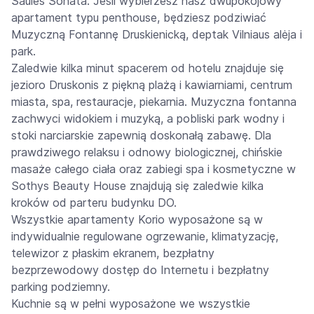
Saulės Sonata. Jeśli wybierzesz nasz dwupokojowy
apartament typu penthouse, będziesz podziwiać
Muzyczną Fontannę Druskienicką, deptak Vilniaus alėja i
park.
Zaledwie kilka minut spacerem od hotelu znajduje się
jezioro Druskonis z piękną plażą i kawiarniami, centrum
miasta, spa, restauracje, piekarnia. Muzyczna fontanna
zachwyci widokiem i muzyką, a pobliski park wodny i
stoki narciarskie zapewnią doskonałą zabawę. Dla
prawdziwego relaksu i odnowy biologicznej, chińskie
masaże całego ciała oraz zabiegi spa i kosmetyczne w
Sothys Beauty House znajdują się zaledwie kilka
kroków od parteru budynku DO.
Wszystkie apartamenty Korio wyposażone są w
indywidualnie regulowane ogrzewanie, klimatyzację,
telewizor z płaskim ekranem, bezpłatny
bezprzewodowy dostęp do Internetu i bezpłatny
parking podziemny.
Kuchnie są w pełni wyposażone we wszystkie