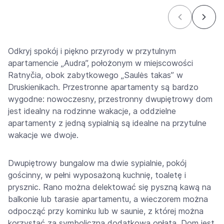
Odkryj spokój i piękno przyrody w przytulnym
apartamencie „Audra”, położonym w miejscowości
Ratnyčia, obok zabytkowego „Saulės takas” w
Druskienikach. Przestronne apartamenty są bardzo
wygodne: nowoczesny, przestronny dwupiętrowy dom
jest idealny na rodzinne wakacje, a oddzielne
apartamenty z jedną sypialnią są idealne na przytulne
wakacje we dwoje.
Dwupiętrowy bungalow ma dwie sypialnie, pokój
gościnny, w pełni wyposażoną kuchnię, toaletę i
prysznic. Rano można delektować się pyszną kawą na
balkonie lub tarasie apartamentu, a wieczorem można
odpocząć przy kominku lub w saunie, z której można
korzystać za symboliczną dodatkową opłatą. Dom jest