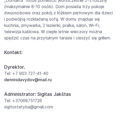
„Domalita” może pomieścić jednocześnie 2-3 rodziny
(maksymalnie 8-10 osób). Dom posiada trzy pokoje
dwuosobowe oraz pokój z łóżkiem piętrowym dla dzieci
i podwójną rozkładaną sofą. W domu znajduje się
kuchnia, zmywarka, 2 łazienki, pralka, salon, Wi-Fi,
telewizja kablowa. W ciepłe letnie wieczory można
spędzić czas na przytulnym tarasie i cieszyć się grillem.
Kontakt:
Dyrektor.
Tel: +7 903 727-41-40
dennisdavydov@mail.ru
Administrator: Sigitas Jakštas
Tel: +37068751726
sigitostatyba@gmail.com