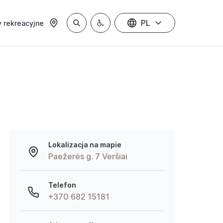
PL
 rekreacyjne
Lokalizacja na mapie
Paežerės g. 7 Veršiai
Telefon
+370 682 15181